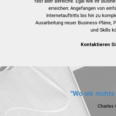
fast aller Bereiche. Egal wie Ihr Busi
erreichen: Angefangen von einf
Internetauftritts bis hin zu kom
Ausarbeitung neuer Business-Pläne, 
und Skills k
Kontaktieren S
"Wo wir nichts
Charles 