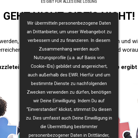
ES GIBT FÜR ALLES EINE LÖSUNG
GEHT NICHT GIBT'S NICHT!
Wir übermitteln personenbezogene Daten
an Drittanbieter, um unser Webangebot zu
verbessern und zu finanzieren. In diesem
 werden, aber man weiß nicht, wo man anfangen und wi
Zusammenhang werden auch
erreichen und meine Aufgaben zu erledigen? Und worau
Nutzungsprofile (u.a. auf Basis von
Cookie-IDs) gebildet und angereichert,
zzleteile an die richtige Stelle, und am Ende ergibt 
auch außerhalb des EWR. Hierfür und um
bestimmte Dienste zu nachfolgenden
Zwecken verwenden zu dürfen, benötigen
wir Deine Einwilligung. Indem Du auf
“Einverstanden” klickst, stimmst Du diesen
zu. Dies umfasst auch Deine Einwilligung in
die Übermittlung bestimmter
personenbezogener Daten in Drittländer,