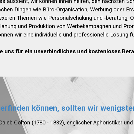
ness aussieht, wir können Ihnen helfen, den nächsten Sc
achen Dingen wie Büro-Organisation, Werbung oder Ers
plexeren Themen wie Personalschulung und -beratung, Op
Planung und Produktion von Werbekampagnen und Promo
önnen wir eine individuelle und professionelle Lösung fü
ie uns für ein unverbindliches und kostenloses Ber
 erfinden können, sollten wir wenigste
Caleb Colton (1780 - 1832), englischer Aphoristiker und